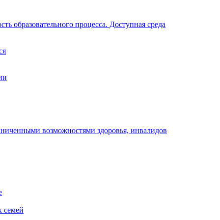
ть образовательного процесса. Доступная среда
ся
ии
раниченными возможностями здоровья, инвалидов
е
х семей