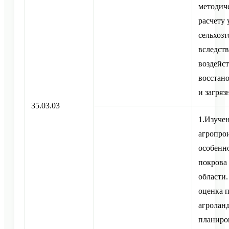
методич
расчету
сельхоз
вследст
воздейс
восстан
и загряз
35.03.03
1.Изуче
агропро
особенн
покрова
области.
оценка 
агролан
планиро