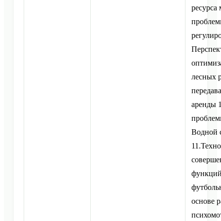
ресурса 
проблем
регулиро
Перспек
оптимиз
лесных р
передав
аренды 
проблем
Водной 
11.Техн
соверше
функций
футболь
основе р
психомо