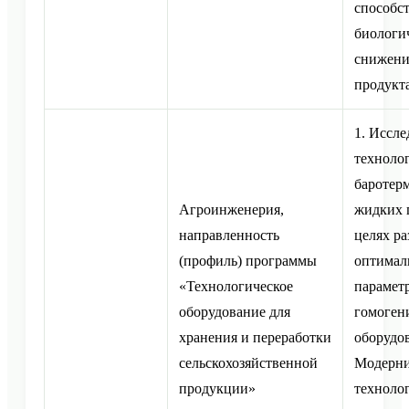
способ
биологи
снижени
продукт
1. Иссл
техноло
баротер
Агроинженерия,
жидких 
направленность
целях ра
(профиль) программы
оптимал
«Технологическое
парамет
оборудование для
гомоген
хранения и переработки
оборудов
сельскохозяйственной
Модерни
продукции»
техноло