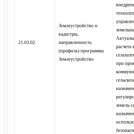
внедрен
техноло
управлен
Землеустройство и
земельны
кадастры,
Актуаль
21.03.02
направленность
расчета
(профиль) программы
сельхоз
Землеустройство
при про
коммуни
сельско
назначе
регулир
земель с
назначе
использ
безопасн