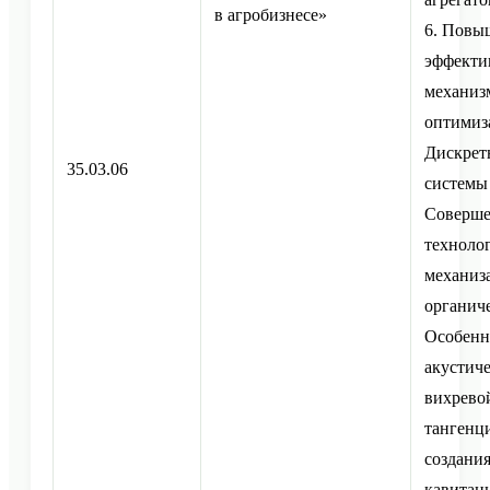
в агробизнесе»
6. Повы
эффекти
механиз
оптимиза
Дискрет
35.03.06
системы 
Соверше
технолог
механиз
органиче
Особенн
акустиче
вихревой
тангенц
создани
кавитац