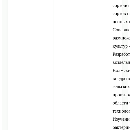
сортоис
сортов п
ценных 
Соверше
размнож
культур 
Разрабо
возделы
Волжски
внедрен
сельскох
произво
области
технолог
Изучени
бактерий