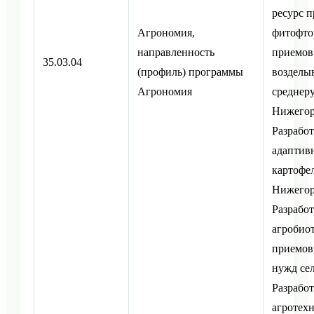
ресурс 
Агрономия,
фитофтор
направленность
приемов
35.03.04
(профиль) программы
возделы
Агрономия
среднеру
Нижегор
Разрабо
адаптив
картофел
Нижегор
Разрабо
агробио
приемов
нужд сел
Разрабо
агротех