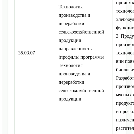
происхож
Технология
техноло
производства и
хлебобу
переработки
функцио
сельскохозяйственной
3. Прод
продукции
производ
направленность
35.03.07
техноло
(профиль) программы
вин пов
Технология
биологи
производства и
Разрабо
переработки
произво
сельскохозяйственной
мясных 
продукции
продукт
и профи
назначе
растите