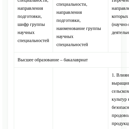
специальности,
Перечен
специальности,
направления
направл
направления
подготовки,
которых 
подготовки,
шифр группы
(научно-
наименование группы
научных
деятельн
научных
специальностей
специальностей
Высшее образование – бакалавриат
1. Влия
выращи
сельско
культур 
безопасн
продово
продукц