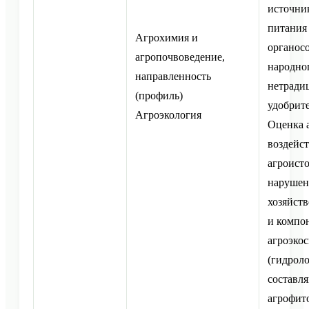
источни
питания
Агрохимия и
органос
агропочвоведение,
народног
направленность
нетради
(профиль)
удобрите
Агроэкология
Оценка 
воздейст
агроист
нарушен
хозяйст
и компо
агроэко
(гидрол
составл
агрофито