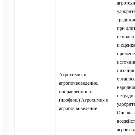
агротех
удобрит
традици
при дли
использ
и оценк
примене
источни
питания
Агрохимия и
органос
агропочвоведение,
народног
направленность
нетради
(профиль) Агрохимия и
удобрите
агропочвоведение
Оценка 
воздейст
агроист