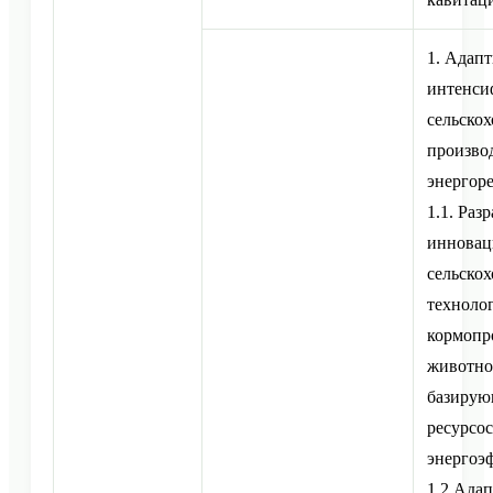
1. Адап
интенси
сельско
производ
энергор
1.1. Раз
иннова
сельско
техноло
кормопр
животно
базирую
ресурсо
энергоэ
1.2.Ада