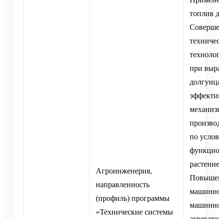
топлив д
Соверше
техничес
техноло
при выр
долгунц
эффекти
механиз
произво
по усло
функцио
растение
Агроинженерия,
Повышен
направленность
машинно
(профиль) программы
машинно
«Технические системы
агрегат