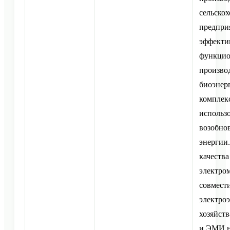
сельско
предпри
эффекти
функцио
произво
биоэнер
комплекс
использ
возобно
энергии
качества
электро
совмест
электроэ
хозяйств
и ЭМИ н