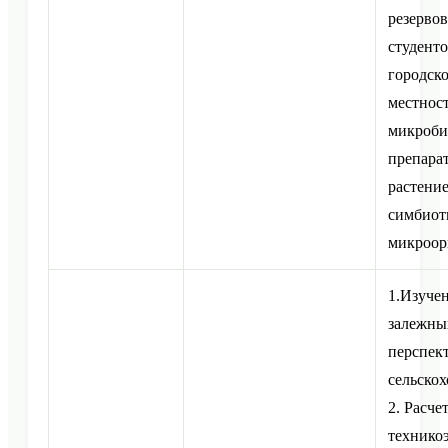
резервов
студент
городско
местност
микроби
препарат
растение
симбиот
микроор
1.Изуче
залежны
перспек
сельско
2. Расче
технико