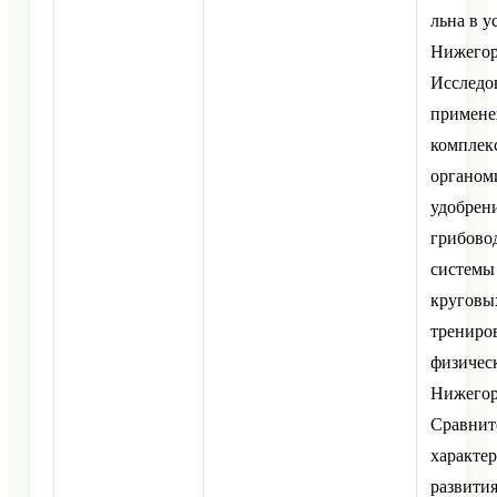
льна в у
Нижегор
Исследо
примене
комплек
органом
удобрени
грибово
системы
круговы
трениров
физическ
Нижегор
Сравнит
характе
развити