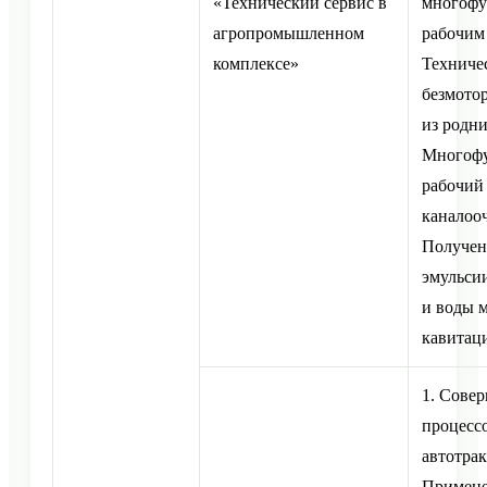
«Технический сервис в
многоф
агропромышленном
рабочим 
комплексе»
Техничес
безмото
из родни
Многоф
рабочий
каналооч
Получен
эмульси
и воды 
кавитац
1. Сове
процесс
автотра
Примене