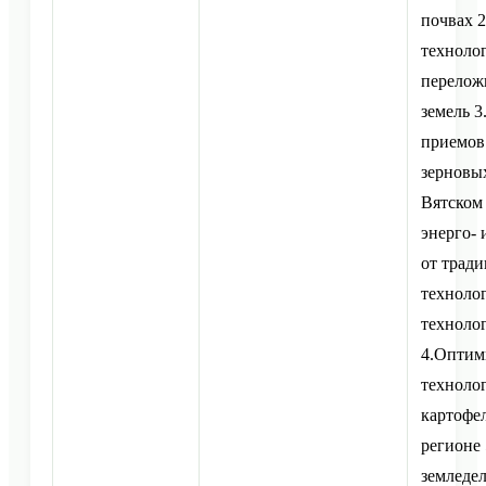
почвах 2
техноло
перелож
земель 
приемов
зерновых
Вятском 
энерго- 
от трад
технолог
технологи
4.Оптим
техноло
картофе
регионе 
земледел