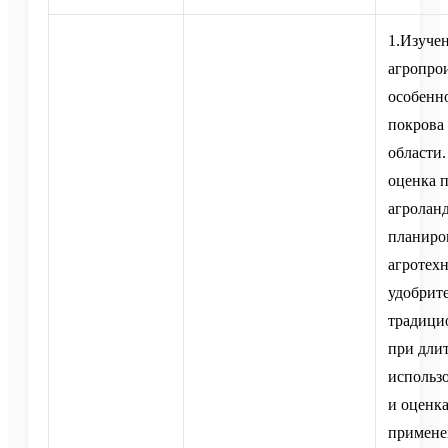
1.Изуче
агропро
особенн
покрова
области.
оценка 
агролан
планиро
агротех
удобрит
традици
при дли
использ
и оценк
примене