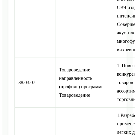
СВЧ изл
интенси
Соверше
акустич
многофу
вихрево
1. Повы
Товароведение
конкуре
направленность
38.03.07
товаров 
(профиль) программы
ассортим
Товароведение
торговл
1.Разраб
примене
легких 