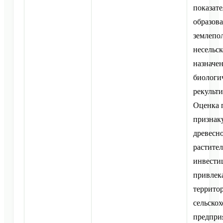
показате
образов
землепо
несельс
назначен
биологи
рекульти
Оценка 
признаку
древесн
растите
инвести
привлек
террито
сельско
предпри