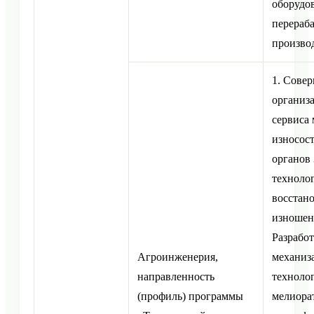
оборудо
перераб
произво
1. Сове
организ
сервиса
износос
органов 
техноло
восстан
изношен
Разработ
Агроинженерия,
механиз
направленность
технолог
(профиль) программы
мелиора