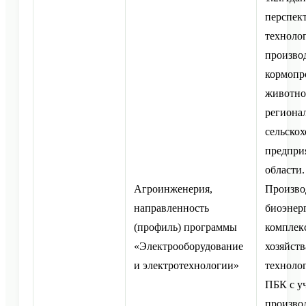
перспек
техноло
произво
кормопр
животно
региона
сельско
предпри
области.
Агроинженерия,
Произво
направленность
биоэнер
(профиль) программы
комплекс
«Электрооборудование
хозяйств
и электротехнологии»
техноло
ПБК с у
произво