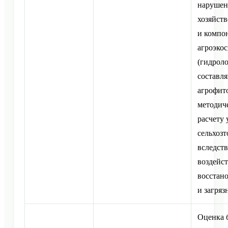
нарушен
хозяйст
и компо
агроэко
(гидрол
составл
агрофито
методич
расчету
сельхоз
вследст
воздейс
восстан
и загряз
Оценка 