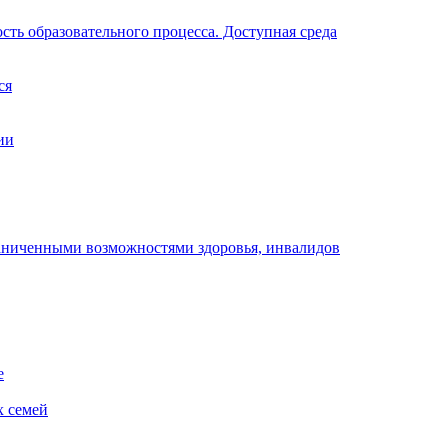
ть образовательного процесса. Доступная среда
ся
ии
раниченными возможностями здоровья, инвалидов
е
х семей