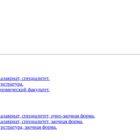
алавриат, специалитет.
истратура.
номический факультет.
лавриат, специалитет, очно-заочная форма.
лавриат, специалитет, заочная форма.
истратура, заочная форма.