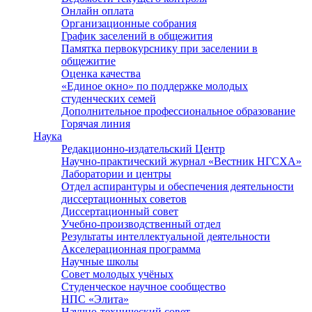
Онлайн оплата
Организационные собрания
График заселений в общежития
Памятка первокурснику при заселении в
общежитие
Оценка качества
«Единое окно» по поддержке молодых
студенческих семей
Дополнительное профессиональное образование
Горячая линия
Наука
Редакционно-издательский Центр
Научно-практический журнал «Вестник НГСХА»
Лаборатории и центры
Отдел аспирантуры и обеспечения деятельности
диссертационных советов
Диссертационный совет
Учебно-производственный отдел
Результаты интеллектуальной деятельности
Акселерационная программа
Научные школы
Совет молодых учёных
Студенческое научное сообщество
НПС «Элита»
Научно-технический совет