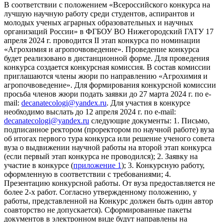
В соответствии с положением «Всероссийского конкурса на
лучшую научную работу среди студентов, аспирантов и
молодых ученых аграрных образовательных и научных
организаций России» в ФГБОУ ВО Нижегородский ГАТУ 17
апреля 2024 г. проводится II этап конкурса по номинации
«Агрохимия и агропочвоведение». Проведение конкурса
будет реализовано в дистанционной форме. Для проведения
конкурса создается конкурсная комиссия. В состав комиссии
приглашаются члены жюри по направлению «Агрохимия и
агропочвоведение». Для формирования конкурсной комиссии
просьба членов жюри подать заявки до 27 марта 2024 г. по e-
mail:
decanatecologi@yandex.ru
. Для участия в конкурсе
необходимо выслать до 12 апреля 2024 г. по e-mail:
decanatecologi@yandex.ru
следующие документы: 1. Письмо,
подписанное ректором (проректором по научной работе) вуза
об итогах первого тура конкурса или решение ученого совета
вуза о выдвижении научной работы на второй этап конкурса
(если первый этап конкурса не проводился); 2. Заявку на
участие в конкурсе (
приложение 1
); 3. Конкурсную работу,
оформленную в соответствии с требованиями; 4.
Презентацию конкурсной работы. От вуза предоставляется не
более 2-х работ. Согласно утвержденному положению, у
работы, представленной на Конкурс должен быть один автор
соавторство не допускается). Сформированные пакеты
документов в электронном виде будут направлены на