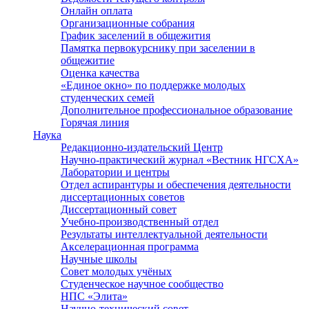
Онлайн оплата
Организационные собрания
График заселений в общежития
Памятка первокурснику при заселении в
общежитие
Оценка качества
«Единое окно» по поддержке молодых
студенческих семей
Дополнительное профессиональное образование
Горячая линия
Наука
Редакционно-издательский Центр
Научно-практический журнал «Вестник НГСХА»
Лаборатории и центры
Отдел аспирантуры и обеспечения деятельности
диссертационных советов
Диссертационный совет
Учебно-производственный отдел
Результаты интеллектуальной деятельности
Акселерационная программа
Научные школы
Совет молодых учёных
Студенческое научное сообщество
НПС «Элита»
Научно-технический совет