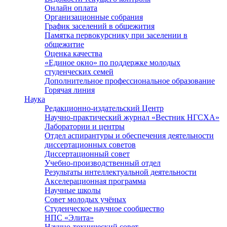
Онлайн оплата
Организационные собрания
График заселений в общежития
Памятка первокурснику при заселении в
общежитие
Оценка качества
«Единое окно» по поддержке молодых
студенческих семей
Дополнительное профессиональное образование
Горячая линия
Наука
Редакционно-издательский Центр
Научно-практический журнал «Вестник НГСХА»
Лаборатории и центры
Отдел аспирантуры и обеспечения деятельности
диссертационных советов
Диссертационный совет
Учебно-производственный отдел
Результаты интеллектуальной деятельности
Акселерационная программа
Научные школы
Совет молодых учёных
Студенческое научное сообщество
НПС «Элита»
Научно-технический совет