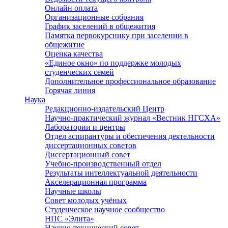
Онлайн оплата
Организационные собрания
График заселений в общежития
Памятка первокурснику при заселении в
общежитие
Оценка качества
«Единое окно» по поддержке молодых
студенческих семей
Дополнительное профессиональное образование
Горячая линия
Наука
Редакционно-издательский Центр
Научно-практический журнал «Вестник НГСХА»
Лаборатории и центры
Отдел аспирантуры и обеспечения деятельности
диссертационных советов
Диссертационный совет
Учебно-производственный отдел
Результаты интеллектуальной деятельности
Акселерационная программа
Научные школы
Совет молодых учёных
Студенческое научное сообщество
НПС «Элита»
Научно-технический совет