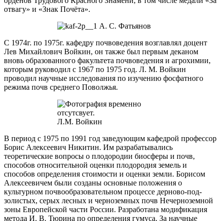
орденов Трудового Красного Знамени, в том числе медали «За
отвагу» и «Знак Почёта».
А. С. Фатьянов
С 1974г. по 1975г. кафедру почвоведения возглавлял доцент
Лев Михайлович Войкин, он также был первым деканом
вновь образованного факультета почвоведения и агрохимии,
которым руководил с 1967 по 1975 год. Л. М. Войкин
проводил научные исследования по изучению фосфатного
режима почв среднего Поволжья.
Л.М. Войкин
В период с 1975 по 1991 год заведующим кафедрой профессор
Борис Алексеевич Никитин. Им разрабатывались
теоретические вопросы о плодородии биосферы и почв,
способов относительной оценки плодородия земель и
способов определения стоимости и оценки земли. Борисом
Алексеевичем были созданы основные положения о
культурном почвообразовательном процессе дерново-под-
золистых, серых лесных и черноземных почв Нечерноземной
зоны Европейской части России. Разработана модификация
метода И. В. Тюрина по определения гумуса. За научные