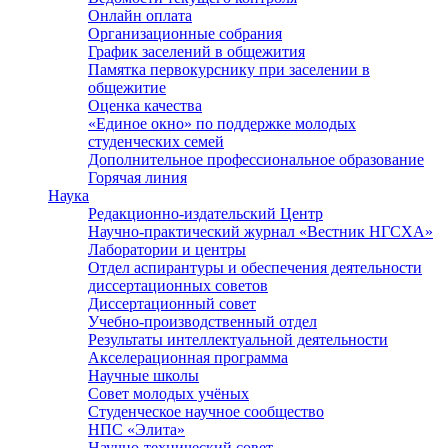
Онлайн оплата
Организационные собрания
График заселений в общежития
Памятка первокурснику при заселении в
общежитие
Оценка качества
«Единое окно» по поддержке молодых
студенческих семей
Дополнительное профессиональное образование
Горячая линия
Наука
Редакционно-издательский Центр
Научно-практический журнал «Вестник НГСХА»
Лаборатории и центры
Отдел аспирантуры и обеспечения деятельности
диссертационных советов
Диссертационный совет
Учебно-производственный отдел
Результаты интеллектуальной деятельности
Акселерационная программа
Научные школы
Совет молодых учёных
Студенческое научное сообщество
НПС «Элита»
Научно-технический совет