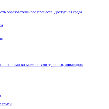
ть образовательного процесса. Доступная среда
ся
ии
раниченными возможностями здоровья, инвалидов
е
х семей